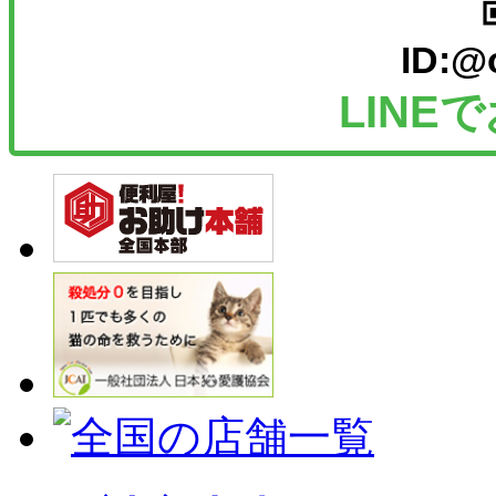
ID:@
LINE