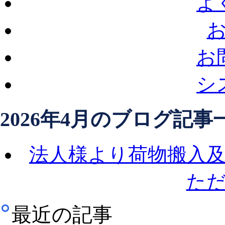
よ
お
シ
2026年4月のブログ記事
法人様より荷物搬入
た
最近の記事