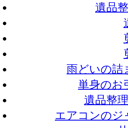
遺品
雨どいの詰
単身のお
遺品整
エアコンのジ