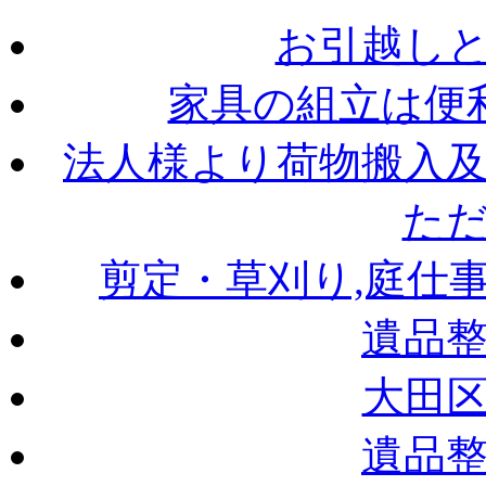
お引越し
家具の組立は便
法人様より荷物搬入
た
剪定・草刈り,庭仕
遺品
大田
遺品