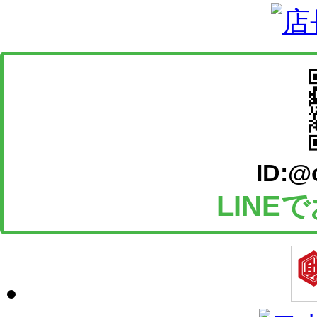
ID:@
LINE