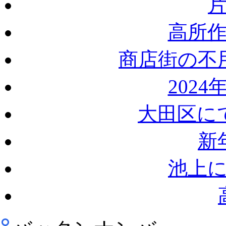
高所
商店街の不
202
大田区に
新
池上